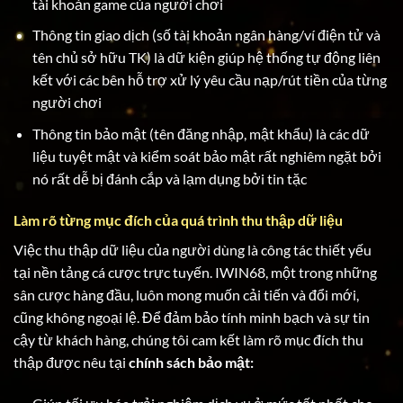
tài khoản game của người chơi
Thông tin giao dịch (số tài khoản ngân hàng/ví điện tử và
tên chủ sở hữu TK) là dữ kiện giúp hệ thống tự động liên
kết với các bên hỗ trợ xử lý yêu cầu nạp/rút tiền của từng
người chơi
Thông tin bảo mật (tên đăng nhập, mật khẩu) là các dữ
liệu tuyệt mật và kiểm soát bảo mật rất nghiêm ngặt bởi
nó rất dễ bị đánh cắp và lạm dụng bởi tin tặc
Làm rõ từng mục đích của quá trình thu thập dữ liệu
Việc thu thập dữ liệu của người dùng là công tác thiết yếu
tại nền tảng cá cược trực tuyến. IWIN68, một trong những
sân cược hàng đầu, luôn mong muốn cải tiến và đổi mới,
cũng không ngoại lệ. Để đảm bảo tính minh bạch và sự tin
cậy từ khách hàng, chúng tôi cam kết làm rõ mục đích thu
thập được nêu tại
chính sách bảo mật: