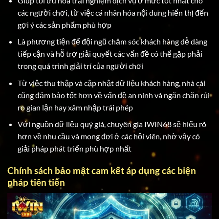
Giúp tối ưu hóa trải nghiệm dịch vụ ở mức tốt nhất cho
các người chơi, từ việc cá nhân hóa nội dung hiển thị đến
gợi ý các sản phẩm phù hợp
Là phương tiện để đội ngũ chăm sóc khách hàng dễ dàng
tiếp cận và hỗ trợ giải quyết các vấn đề có thể gặp phải
trong quá trình giải trí của người chơi
Từ việc thu thập và cập nhật dữ liệu khách hàng, nhà cái
cũng đảm bảo tốt hơn về vấn đề an ninh và ngăn chặn rủi
ro gian lận hay xâm nhập trái phép
Với nguồn dữ liệu quý giá, chuyên gia IWIN68 sẽ hiểu rõ
hơn về nhu cầu và mong đợi ở các hội viên, nhờ vậy có
giải pháp phát triển phù hợp nhất
Chính sách bảo mật cam kết áp dụng các biện
pháp tiên tiến