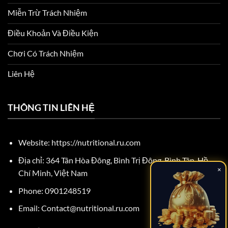
Miễn Trừ Trách Nhiệm
Điều Khoản Và Điều Kiện
Chơi Có Trách Nhiệm
Liên Hệ
THÔNG TIN LIÊN HỆ
Website:
https://nutritional.ru.com
Địa chỉ: 364 Tân Hòa Đông, Bình Trị Đông, Bình Tân, Hồ
×
Chí Minh, Việt Nam
Phone: 0901248519
Email:
Contact@nutritional.ru.com