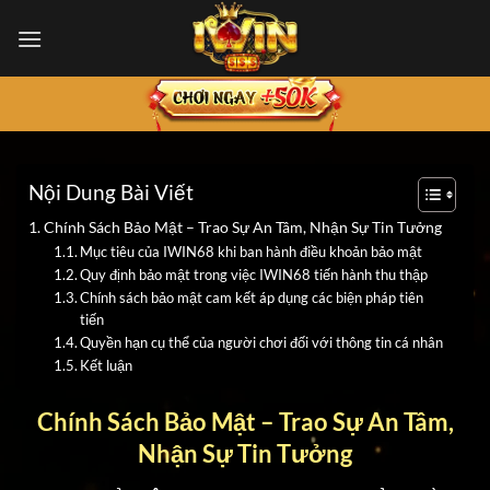
Chuyển
đến
nội
dung
Nội Dung Bài Viết
Chính Sách Bảo Mật – Trao Sự An Tâm, Nhận Sự Tin Tưởng
Mục tiêu của IWIN68 khi ban hành điều khoản bảo mật
Quy định bảo mật trong việc IWIN68 tiến hành thu thập
Chính sách bảo mật cam kết áp dụng các biện pháp tiên
tiến
Quyền hạn cụ thể của người chơi đối với thông tin cá nhân
Kết luận
Chính Sách Bảo Mật – Trao Sự An Tâm,
Nhận Sự Tin Tưởng