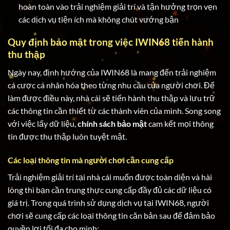
hoàn toàn vào trải nghiệm giải trí và tận hưởng trọn vẹn
các dịch vụ tiện ích mà không chút vướng bận
Quy định bảo mật trong việc IWIN68 tiến hành
thu thập
Ngày nay, định hướng của IWIN68 là mang đến trải nghiệm
cá cược cá nhân hóa theo từng nhu cầu của người chơi. Để
làm được điều này, nhà cái sẽ tiến hành thu thập và lưu trữ
các thông tin cần thiết từ các thành viên của mình. Song song
với việc lấy dữ liệu,
chính sách bảo mật
cam kết mọi thông
tin được thu thập luôn tuyệt mật.
Các loại thông tin mà người chơi cần cung cấp
Trải nghiệm giải trí tại nhà cái muốn được toàn diện và hài
lòng thì bạn cần trung thực cung cấp đầy đủ các dữ liệu có
giá trị. Trong quá trình sử dụng dịch vụ tại IWIN68, người
chơi sẽ cung cấp các loại thông tin căn bản sau để đảm bảo
quyền lợi tối đa cho mình: