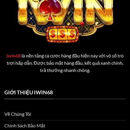
Iwin68
là nền tảng cá cược hàng đầu hiện nay với vô số trò
trơi hấp dẫn. Được bảo mật hàng đầu, kết quả xanh chính,
trả thưởng nhanh chóng.
GIỚI THIỆU IWIN68
Về Chúng Tôi
Chính Sách Bảo Mật