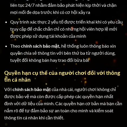
liên tục 24/7 nhằm đảm bảo phát hiện kịp thời và chặn
mọi mối đe dọa trước khi có cơ hội xảy ra
Quy trình xác thực 2 yếu tố được triển khai khi có yêu cầu
truy cập để chắc chắn chỉ có những hội viên hợp lệ mới
được phép sử dụng tài khoản của mình
Theo
chính sách bảo mật,
hệ thống luôn thông báo xin
quyền chia sẻ thông tin với bên thứ ba từ người dùng,
tuyệt đối không bán hay trao đổi bừa bãi
Quyền hạn cụ thể của người chơi đối với thông
tin cá nhân
Với
chính sách bảo mật
của nhà cái, người chơi không chỉ
được bảo vệ mà còn được cấp phép các quyền hạn nhất
định với dữ liệu của mình. Các quyền hạn cơ bản mà bạn cần
nắm rõ để tự đảm bảo sự an toàn cho mình và kiểm soát
thông tin cá nhân khi cần thiết.