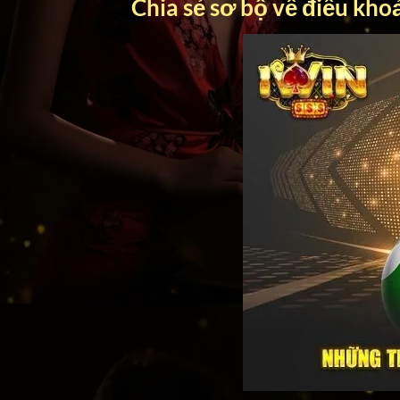
Chia sẻ sơ bộ về điều kho