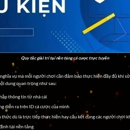
Quy tắc giải trí tại nền tảng cá cược trực tuyến
à nghĩa vụ mà mỗi người chơi cần đảm bảo thực hiện đầy đủ khi s
nội dung quan trọng như sau:
hập thông tin từ nhà cái
ng diễn ra trên ID cá cược của mình
thức dù là trực tiếp thực hiện hay cấu kết cùng các người chơi k
định tại nền tảng