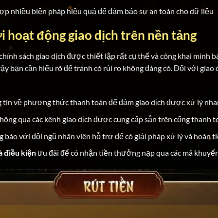
hợp nhiều biện pháp hiệu quả để đảm bảo sự an toàn cho dữ liệu
i hoạt động giao dịch trên nền tảng
chính sách giao dịch được thiết lập rất cụ thể và công khai minh b
ậy bạn cần hiểu rõ để tránh có rủi ro không đáng có. Đối với giao d
g tin về phương thức thanh toán để đảm giao dịch được xử lý nh
hông qua các kênh giao dịch được cung cấp sẵn trên cổng thanh t
g báo với đội ngũ nhân viên hỗ trợ để có giải pháp xử lý và hoàn t
à điều kiện
ưu đãi để có nhận tiền thưởng nạp qua các mã khuy