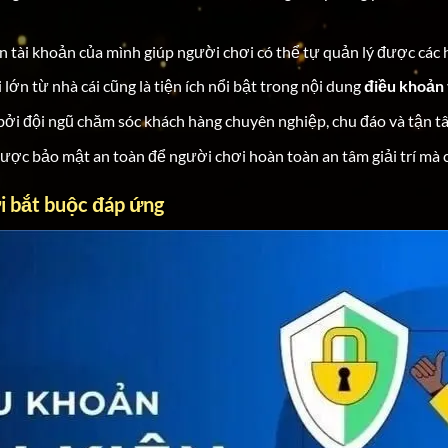
n tài khoản của mình giúp người chơi có thể tự quản lý được các h
n từ nhà cái cũng là tiện ích nổi bật trong nội dung
điều khoản 
bởi đội ngũ chăm sóc khách hàng chuyên nghiệp, chu đáo và tận t
c bảo mật an toàn để người chơi hoàn toàn an tâm giải trí mà cầ
i bắt buộc đáp ứng