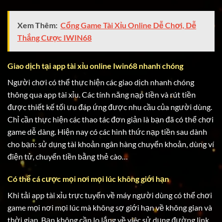
Xem Thêm:
Cổng Game Tài Xỉu Online Dễ Chơi, Dễ
Thắng Cược IWIN68
Giao dịch tại app tài xỉu online Iwin68 nhanh chóng
Người chơi có thể thực hiện các giao dịch nhanh chóng
thông qua app tài xỉu. Các tính năng nạp tiền và rút tiền
được thiết kế tối ưu đáp ứng được nhu cầu của người dùng.
Chỉ cần thực hiện các thao tác đơn giản là bạn đã có thể chơi
game dễ dàng. Hiện nay có các hình thức nạp tiền sau dành
cho bạn: sử dụng tài khoản ngân hàng chuyển khoản, dùng ví
điện tử, chuyển tiền bằng thẻ cào…
Có thể cá cược mọi nơi mọi lúc không giới hạn
Khi tải app tài xỉu trực tuyến về máy người dùng có thể chơi
game mọi nơi mọi lúc mà không sợ giới hạn về không gian và
thời gian. Bạn không cần lo lắng về viêc sử dụng đường link