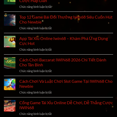
Cược Hấp Dẫn
Rút
Chức năng bình luận bị tắt
ở
Tiền
Game
Mặt
Bài
Top 12 Game Bài Đổi Thưởng Iwin68 Siêu Cuốn Hút
IWIN68
Tiến
–
Cho Newbie
Lên
Khám
Chức năng bình luận bị tắt
ở
IWIN68
Phá
Top
–
Tựa
12
App Tài Xỉu Online Iwin68 – Khám Phá Ứng Dụng
Khám
Game
Game
Phá
Cực Hot
Hot
Bài
Game
Chức năng bình luận bị tắt
ở
Đổi
Cá
App
Thưởng
Cược
Tài
Cách Chơi Baccarat IWIN68 2026 Chi Tiết Dành
Iwin68
Hấp
Xỉu
Siêu
Cho Tân Binh
Dẫn
Online
Cuốn
Chức năng bình luận bị tắt
ở
Iwin68
Hút
Cách
–
Cho
Chơi
Cách Chơi Và Luật Chơi Slot Game Tại IWIN68 Cho
Khám
Newbie
Baccarat
Phá
Newbie
IWIN68
Ứng
Chức năng bình luận bị tắt
ở
2026
Dụng
Cách
Chi
Cực
Chơi
Cổng Game Tài Xỉu Online Dễ Chơi, Dễ Thắng Cược
Tiết
Hot
Và
Dành
IWIN68
Luật
Cho
Chức năng bình luận bị tắt
ở
Chơi
Tân