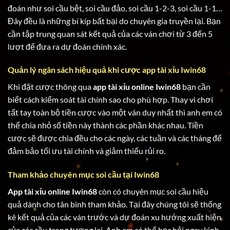
đoán như soi cầu bệt, soi cầu đảo, soi cầu 1-2-3, soi cầu 1-1…
Đây đều là những bí kíp bất bại do chuyên gia truyền lại. Bạn
cần tập trung quan sát kết quả của các ván chơi từ 3 đến 5
lượt để đưa ra dự đoán chính xác.
Quản lý ngân sách hiệu quả khi cược app tài xỉu Iwin68
Khi đặt cược thông qua
app tài xỉu online Iwin68
bạn cần
biết cách kiểm soát tài chính sao cho phù hợp. Thay vì chơi
tất tay toàn bộ tiền cược vào một ván duy nhất thì anh em có
thể chia nhỏ số tiền này thành các phần khác nhau. Tiền
cược sẽ được chia đều cho các ngày, các tuần và các tháng để
đảm bảo tối ưu tài chính và giảm thiểu rủi ro.
Tham khảo chuyên mục soi cầu tại Iwin68
App tài xỉu online Iwin68
còn có chuyên mục soi cầu hiệu
quả dành cho tân binh tham khảo. Tại đây chúng tôi sẽ thống
kê kết quả của các ván trước và dự đoán xu hướng xuất hiện
của các cầu trong tương lai. Anh em có thể học hỏi ngay kinh