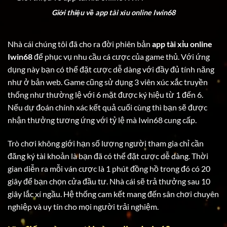
Giới thiệu về app tài xỉu online Iwin68
Nhà cái chúng tôi đã cho ra đời phiên bản
app tài xỉu online
Iwin68
để phục vụ nhu cầu cá cược của game thủ. Với ứng
dụng này bạn có thể đặt cược dễ dàng với đầy đủ tính năng
như ở bản web. Game cũng sử dụng 3 viên xúc xắc truyền
thống như thường lệ với 6 mặt được ký hiệu từ 1 đến 6.
Nếu dự đoán chính xác kết quả cuối cùng thì bạn sẽ được
nhận thưởng tương ứng với tỷ lệ mà Iwin68 cung cấp.
Trò chơi không giới hạn số lượng người tham gia chỉ cần
đăng ký tài khoản là bạn đã có thể đặt cược dễ dàng. Thời
gian diễn ra mỗi ván cược là 1 phút đồng hồ trong đó có 20
giây để bạn chọn cửa đầu tư. Nhà cái sẽ trả thưởng sau 10
giây lắc xí ngầu. Hệ thống cam kết mang đến sân chơi chuyên
nghiệp và uy tín cho mọi người trải nghiệm.