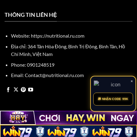
THÔNG TIN LIÊN HỆ
Website:
https://nutritional.ru.com
Địa chỉ: 364 Tân Hòa Đông, Bình Trị Đông, Bình Tân, Hồ
Chí Minh, Việt Nam
Phone: 0901248519
Email:
Contact@nutritional.ru.com
×
🎁 NHẬN CODE 99K
Copyright 2026 ©
Iwin68.center