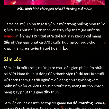
Mậu binh hình thức giải trí đổi thưởng cuốn hút
Game bài mậu binh trực tuyến là một trong những hình thức
giải trí thu hút nhiều thành viên truy cập tham gia nhất tại
Iwin68
hiện nay. Hơn thế nữa thể loại này không chỉ mang
đến những giây phút cá cược cuốn hút mà còn giúp cho
khách hàng rèn luyện trí tuệ hoàn hảo.
Sâm Lốc
Sâm lốc là một trong những trò chơi dân gian phổ biến nhất
tại Việt Nam thu hút đông đảo thành viên từ đủ mọi lứa tuổi.
Với cách tham gia trải nghiệm dễ dàng nhưng không kém
phần hấp dẫn và kịch tính, hình thức này mang lại cho khách
hàng giây phút thư giãn đầy thú vị.
Sâm lốc online đã lọt vào
top 12 game bài đổi thưởng Iwin68
hot nhất thời điểm hiện nay. Thay vì phải ngồi vào bàn chơi