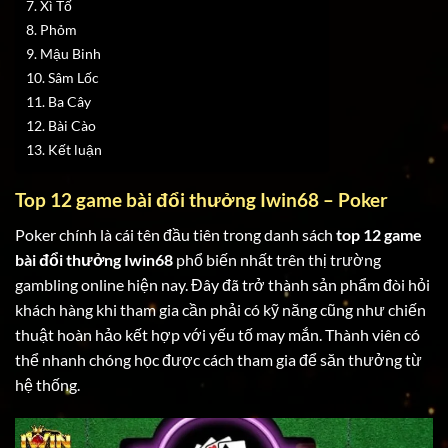
Xì Tố
Phỏm
Mậu Binh
Sâm Lốc
Ba Cây
Bài Cào
Kết luận
Top 12 game bài đổi thưởng Iwin68 – Poker
Poker chính là cái tên đầu tiên trong danh sách
top 12 game
bài đổi thưởng Iwin68
phổ biến nhất trên thị trường
gambling online hiện nay. Đây đã trở thành sản phẩm đòi hỏi
khách hàng khi tham gia cần phải có kỹ năng cũng như chiến
thuật hoàn hảo kết hợp với yếu tố may mắn. Thành viên có
thể nhanh chóng học được cách tham gia để săn thưởng từ
hệ thống.