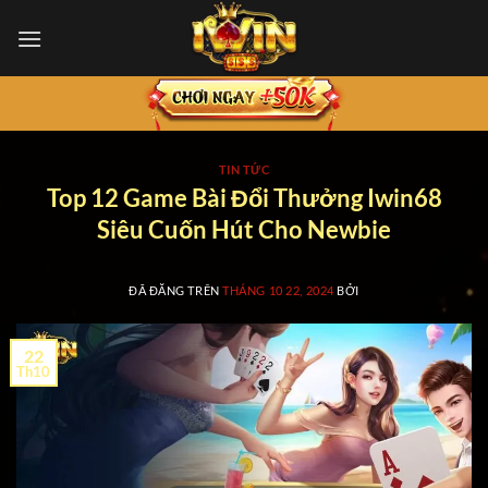
Chuyển
đến
nội
dung
TIN TỨC
Top 12 Game Bài Đổi Thưởng Iwin68
Siêu Cuốn Hút Cho Newbie
ĐÃ ĐĂNG TRÊN
THÁNG 10 22, 2024
BỞI
22
Th10