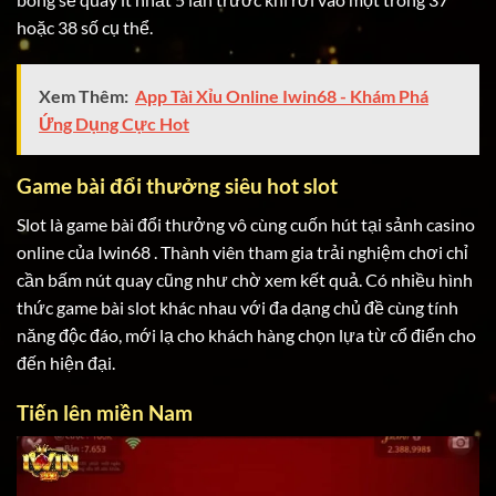
hoặc 38 số cụ thể.
Xem Thêm:
App Tài Xỉu Online Iwin68 - Khám Phá
Ứng Dụng Cực Hot
Game bài đổi thưởng siêu hot slot
Slot là game bài đổi thưởng vô cùng cuốn hút tại sảnh casino
online của Iwin68 . Thành viên tham gia trải nghiệm chơi chỉ
cần bấm nút quay cũng như chờ xem kết quả. Có nhiều hình
thức game bài slot khác nhau với đa dạng chủ đề cùng tính
năng độc đáo, mới lạ cho khách hàng chọn lựa từ cổ điển cho
đến hiện đại.
Tiến lên miền Nam