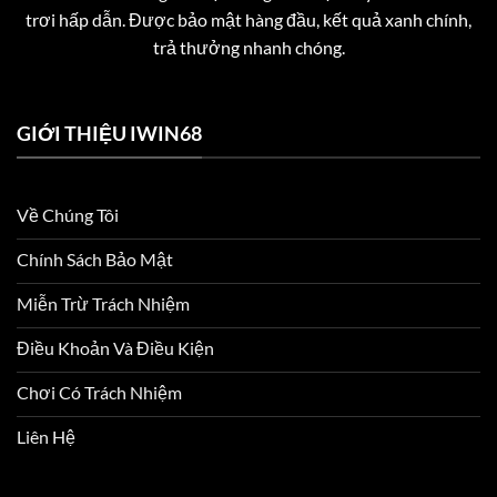
trơi hấp dẫn. Được bảo mật hàng đầu, kết quả xanh chính,
trả thưởng nhanh chóng.
GIỚI THIỆU IWIN68
Về Chúng Tôi
Chính Sách Bảo Mật
Miễn Trừ Trách Nhiệm
Điều Khoản Và Điều Kiện
Chơi Có Trách Nhiệm
Liên Hệ