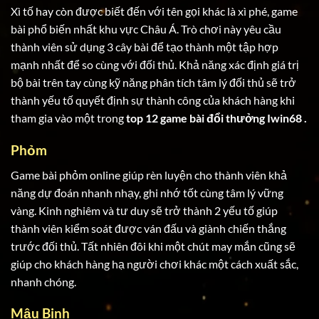
Xì tố hay còn được biết đến với tên gọi khác là xì phé, game
bài phổ biến nhất khu vực Châu Á. Trò chơi này yêu cầu
thành viên sử dụng 3 cây bài để tạo thành một tập hợp
mạnh nhất để so cùng với đối thủ. Khả năng xác định giá trị
bộ bài trên tay cùng kỹ năng phân tích tâm lý đối thủ sẽ trở
thành yếu tố quyết định sự thành công của khách hàng khi
tham gia vào một trong
top 12 game bài đổi thưởng Iwin68 .
Phỏm
Game bài phỏm online giúp rèn luyện cho thành viên khả
năng dự đoán nhanh nhạy, ghi nhớ tốt cùng tâm lý vững
vàng. Kinh nghiêm và tư duy sẽ trở thành 2 yếu tố giúp
thành viên kiểm soát được ván đấu và giành chiến thắng
trước đối thủ. Tất nhiên đôi khi một chút may mắn cũng sẽ
giúp cho khách hàng hạ người chơi khác một cách xuất sắc,
nhanh chóng.
Mậu Binh