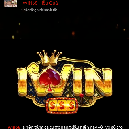
Tài
Tại
IWIN68 Hiệu Quả
Xỉu
IWIN68
Chức năng bình luận bị tắt
ở
Online
Cho
Cách
Dễ
Newbie
Chơi
Chơi,
Game
Dễ
Sòng
Thắng
Bài
Cược
Rồng
IWIN68
Hổ
Online
Tại
IWIN68
Hiệu
Quả
Iwin68
là nền tảng cá cược hàng đầu hiện nay với vô số trò